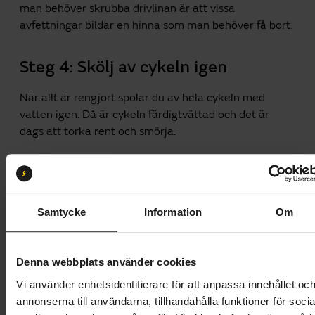
man behöver skrubba drivlinan är att vissa
avfettningar bildar en hinna som man behöver få bort.
Steg 4: Skölj av cykeln igen
När allt är rengjort spolar du av hela cykeln med
vatten igen. Då är cykeln färdigtvättad och det är
dags att torka rent och smörja.
Steg 5: Torka cykeln
Torka cykeln med en trasa eller låt den självtorka.
Samtycke
Information
Om
Steg 6: Smörj drivlinan
Denna webbplats använder cookies
Var noga med att inte bara ställa undan cykeln efter
Vi använder enhetsidentifierare för att anpassa innehållet oc
tvätten, utan se till att smörja kedjan för att undvika
annonserna till användarna, tillhandahålla funktioner för socia
att den rostar. Använd antingen en wet lube för blöta