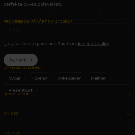
perfekta cykelupplevelsen.
PRENUMERERA PÅ VÅRT NYHETSBREV
E
M
A
I
L
I
Jag har läst och godkänner Sportsons
integritetspolicy
.
N
P
U
T
Ja, tack!
UPPTÄCK SORTIMENT
Cyklar
Tillbehör
Cykelkläder
Hjälmar
Presentkort
KUNDSUPPORT
Kontakta oss
OM OSS
Köpvillkor
Garantier
Om oss
HOS OSS