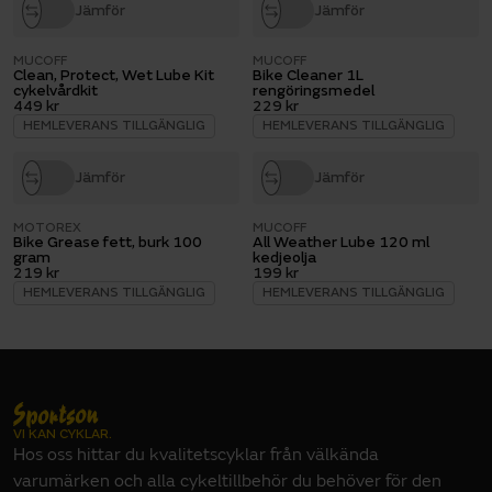
Jämför
Jämför
MUCOFF
MUCOFF
Clean, Protect, Wet Lube Kit
Bike Cleaner 1L
cykelvårdkit
rengöringsmedel
449 kr
229 kr
HEMLEVERANS TILLGÄNGLIG
HEMLEVERANS TILLGÄNGLIG
Jämför
Jämför
MOTOREX
MUCOFF
Bike Grease fett, burk 100
All Weather Lube 120 ml
gram
kedjeolja
219 kr
199 kr
HEMLEVERANS TILLGÄNGLIG
HEMLEVERANS TILLGÄNGLIG
VI KAN CYKLAR.
Hos oss hittar du kvalitetscyklar från välkända
varumärken och alla cykeltillbehör du behöver för den