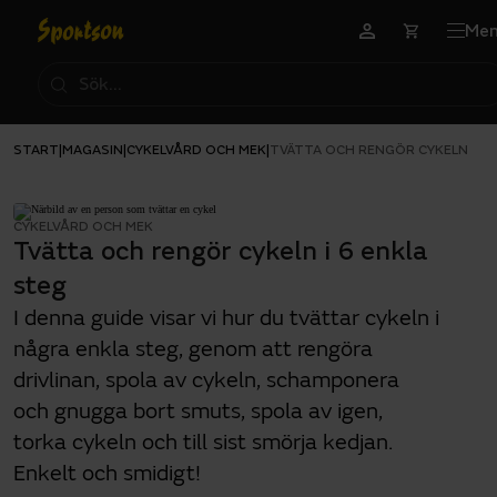
Me
START
MAGASIN
CYKELVÅRD OCH MEK
|
|
|
TVÄTTA OCH RENGÖR CYKELN I 6 
CYKELVÅRD OCH MEK
Tvätta och rengör cykeln i 6 enkla
steg
I denna guide visar vi hur du tvättar cykeln i
några enkla steg, genom att rengöra
drivlinan, spola av cykeln, schamponera
och gnugga bort smuts, spola av igen,
torka cykeln och till sist smörja kedjan.
Enkelt och smidigt!