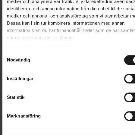
medier och analysera vår trafik. Vi vidarebefordrar även såd
förhållanden eller dry lube för torra förhållanden.
identifierare och annan information från din enhet till de socia
medier och annons- och analysföretag som vi samarbetar m
Kan man använda andra typer av
Dessa kan i sin tur kombinera informationen med annan
rengöring?
information som du har tillhandahållit eller som de har samlat
när du har använt deras tjänster.
Vi rekommenderar att man använder dedikerad
cykelrengöring, som är säker på alla cykelns ytor,
S
exempelvis från
Muc-Off
.
Nödvändig
a
m
Vad ska man tänka på vid spolning med
t
Inställningar
vatten?
y
c
Det går bra att använda sig av vanlig vattenslang. Har
k
Statistik
du högtryckstvätt funkar det också, men då är det
e
viktigt att inte gå in för nära med stark stråle på
s
rörliga delar som hjullager, länkage, dämpare och
Marknadsföring
v
liknande.
a
l