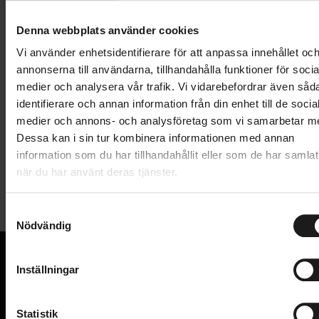
Lägg i varukorg
Denna webbplats använder cookies
1 års öppet köp
1 års fri service
Vi använder enhetsidentifierare för att anpassa innehållet oc
Hämta i butik
annonserna till användarna, tillhandahålla funktioner för socia
medier och analysera vår trafik. Vi vidarebefordrar även såd
identifierare och annan information från din enhet till de socia
medier och annons- och analysföretag som vi samarbetar m
Produktinformation
Dessa kan i sin tur kombinera informationen med annan
information som du har tillhandahållit eller som de har samlat
Motorex Bike Grease är ett kalciumbaserat gult
när du har använt deras tjänster.
Tekniska specifikationer
fluorescerande fett med anmärkningsvärd och
långvarig smörjförmåga.
S
Allmänt
Nödvändig
a
Detta är ett mycket vattenavvisande och extremt
m
PRODUKTTYP
Fett
tryckbeständigt fett. Det erbjuder ökad
t
Inställningar
VARUMÄRKE
Motorex
y
oxidationsbeständighet och mycket god
VI KAN CYKLAR.
c
Hos oss hittar du kvalitetscyklar från välkända
åldringsbeständighet.
k
Statistik
varumärken och alla cykeltillbehör du behöver för den