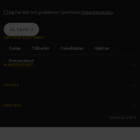
A
I
L
I
Jag har läst och godkänner Sportsons
integritetspolicy
.
N
P
U
T
Ja, tack!
UPPTÄCK SORTIMENT
Cyklar
Tillbehör
Cykelkläder
Hjälmar
Presentkort
KUNDSUPPORT
Kontakta oss
OM OSS
Köpvillkor
Garantier
Om oss
HOS OSS
Delbetalning
Butiker
Sportson 2024
FAQ - Vanliga frågor
Bli franchisetagare
Alltid hos oss
Integritetspolicy
Förmånscykel
Ett års fri service