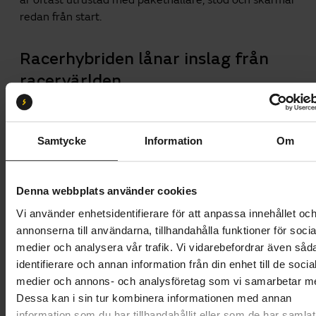
är oftast utrustad med pakethållare, stöd och skärmar
redan från start.
Racerhybriden lånar inslag från
racervärlden
Vill du ha en cykel som lutar mer åt racerhållet är
racerhybriden
ett bra alternativ. Den är i praktiken en
Samtycke
Information
Om
landsvägscykel, med skivbromsar och utanpåliggande
växlar, men med ett rakt styre och en något mer
upprätt sittställning jämfört med en renodlad racer.
Denna webbplats använder cookies
Den har vanligtvis smalare, snabbare däck och växlar
från racerfamiljen, och kan med fördel cyklas med
Vi använder enhetsidentifierare för att anpassa innehållet oc
riktiga cykelskor och landsvägspedaler. Om du gillar
annonserna till användarna, tillhandahålla funktioner för socia
höga farter eller delvis pendlar på kortare
medier och analysera vår trafik. Vi vidarebefordrar även såd
landsvägsavsnitt är racerhybriden en bra följeslagare.
identifierare och annan information från din enhet till de socia
medier och annons- och analysföretag som vi samarbetar m
Dessa kan i sin tur kombinera informationen med annan
Crosshybriden är bättre anpassad
information som du har tillhandahållit eller som de har samlat