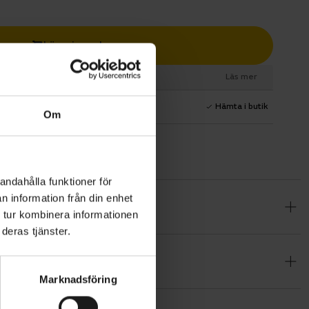
Lägg i varukorg
esurs
Läs mer
1 års fri service
Hämta i butik
Om
andahålla funktioner för
n information från din enhet
sign och
 tur kombinera informationen
täll,
deras tjänster.
Marknadsföring
exus-
ställer