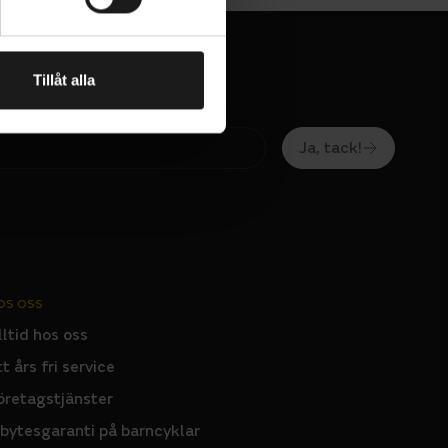
Tillåt alla
Ja, tack!
OS OSS
lltid hos oss
tt års fri service
öretagstjänster
6
nbytesgaranti på barncyklar