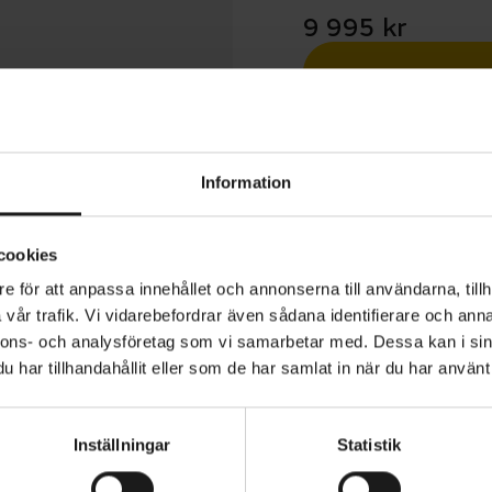
9 995 kr
Betala med R
1 års öppet köp
Information
cookies
e för att anpassa innehållet och annonserna till användarna, tillh
vår trafik. Vi vidarebefordrar även sådana identifierare och anna
ed är ett fräscht svar på en stadscykel med sin skarpa de
nnons- och analysföretag som vi samarbetar med. Dessa kan i sin
unktioner. Speed är utrustad med pakethållare, lås, cykels
har tillhandahållit eller som de har samlat in när du har använt 
r och lampor, redo för pendling från dag ett.
Inställningar
Statistik
 en stabil aluminiumram och är utrustad med Shimano N
ANVÄNDARE
Herr
 med sju växlar, samt hydrauliska skivbromsar som säker