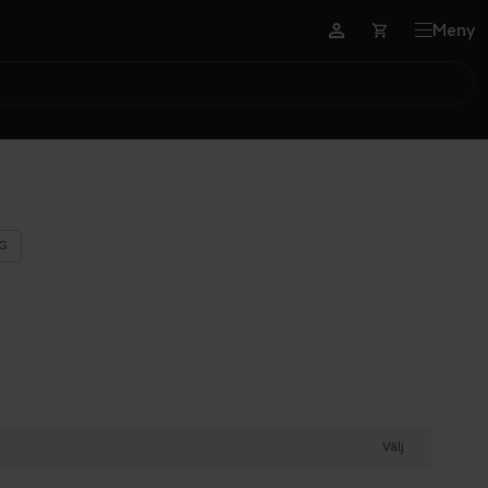
Meny
G
Välj