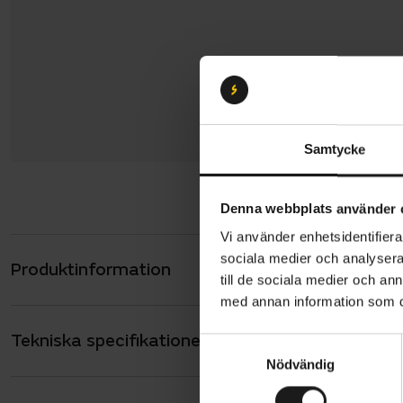
Samtycke
Denna webbplats använder 
Vi använder enhetsidentifierar
sociala medier och analysera 
Produktinformation
Nishiki Spe
till de sociala medier och a
praktiska f
med annan information som du 
stänkskärma
Tekniska specifikationer
Allmänt
S
Nödvändig
a
Cykeln har
ANTAL VÄXLAR
7
m
växelsystem