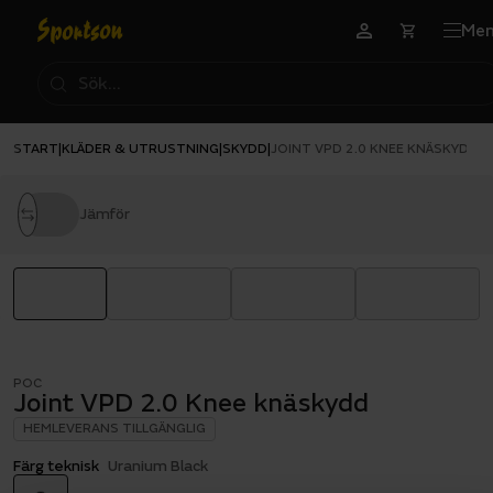
Me
START
KLÄDER & UTRUSTNING
SKYDD
|
|
|
JOINT VPD 2.0 KNEE KNÄSKYDD
Jämför
POC
Joint VPD 2.0 Knee knäskydd
HEMLEVERANS TILLGÄNGLIG
Färg teknisk
Uranium Black