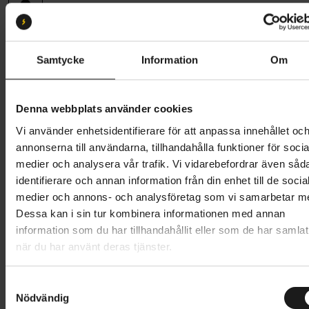
Storlek:
S
S
M
L
Samtycke
Information
Om
Butik och hämtningstid
Välj
Denna webbplats använder cookies
1 349 kr
Vi använder enhetsidentifierare för att anpassa innehållet oc
annonserna till användarna, tillhandahålla funktioner för socia
Lägg i varukorg
medier och analysera vår trafik. Vi vidarebefordrar även såd
identifierare och annan information från din enhet till de socia
1 års öppet köp
1 års fri service
medier och annons- och analysföretag som vi samarbetar m
Hämta i butik
Dessa kan i sin tur kombinera informationen med annan
information som du har tillhandahållit eller som de har samlat
när du har använt deras tjänster.
Produktinformation
S
Nödvändig
a
POC Joint VPD 2.0 Knee ger ett mångsidigt skydd