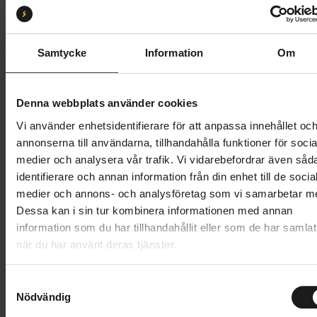
Storlek:
S
S
M
L
XL
XXL
Samtycke
Information
Om
Butik och hämtningstid
Välj
Denna webbplats använder cookies
1 399 kr
Vi använder enhetsidentifierare för att anpassa innehållet oc
annonserna till användarna, tillhandahålla funktioner för socia
Lägg i varukorg
medier och analysera vår trafik. Vi vidarebefordrar även såd
identifierare och annan information från din enhet till de socia
1 års öppet köp
1 års fri service
medier och annons- och analysföretag som vi samarbetar m
Hämta i butik
Dessa kan i sin tur kombinera informationen med annan
information som du har tillhandahållit eller som de har samlat
när du har använt deras tjänster.
Produktinformation
S
GripGrab RIDE vattentät lättviktsjacka erbjuder
Nödvändig
a
m