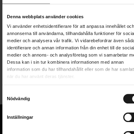
Lägg i varukorg
Denna webbplats använder cookies
Vi använder enhetsidentifierare för att anpassa innehållet oc
1 års öppet köp
1 års fri service
annonserna till användarna, tillhandahålla funktioner för socia
Hämta i butik
medier och analysera vår trafik. Vi vidarebefordrar även såd
identifierare och annan information från din enhet till de socia
medier och annons- och analysföretag som vi samarbetar m
Produktinformation
Dessa kan i sin tur kombinera informationen med annan
information som du har tillhandahållit eller som de har samlat
när du har använt deras tjänster.
Shimano Altus framväxel FD-M3106-SET, Trippel Top
Tekniska specifikationer
Swing-Typ bandklämma L (34,9 mm med adapter för
31,8 och 28,6 mm).
S
Nödvändig
Allmänt
a
Total kapacitet: 20T
m
ANTAL VÄXLAR
3
Övre drevtänder: 42T, 48T
t
Inställningar
PRODUKTTYP
y
Framväxel
VI KAN CYKLAR.
c
Hos oss hittar du kvalitetscyklar från välkända