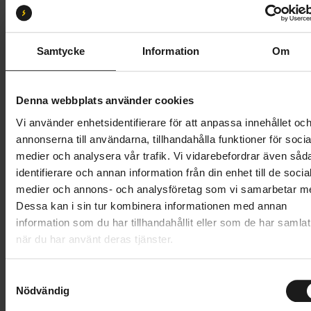
M
XS
S
Butik och hämtningstid
Välj
Samtycke
Information
Om
8 995 kr
Denna webbplats använder cookies
Lägg i varukorg
Vi använder enhetsidentifierare för att anpassa innehållet oc
annonserna till användarna, tillhandahålla funktioner för socia
Betala med Resurs
Läs mer
medier och analysera vår trafik. Vi vidarebefordrar även såd
identifierare och annan information från din enhet till de socia
1 års öppet köp
1 års fri service
medier och annons- och analysföretag som vi samarbetar m
Hämta i butik
Dessa kan i sin tur kombinera informationen med annan
information som du har tillhandahållit eller som de har samlat
när du har använt deras tjänster.
Produktinformation
S
Specialized Sirrus X 2.0 erbjuder en oöverträffad
Nödvändig
a
Tekniska specifikationer
kombination av komfort, effektivitet och smidig
m