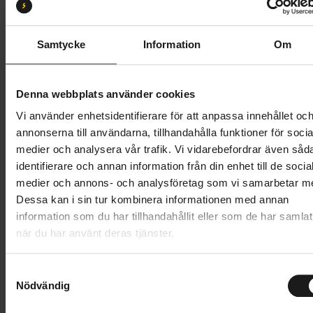
1
Samtycke
Information
Om
Denna webbplats använder cookies
Vi använder enhetsidentifierare för att anpassa innehållet oc
annonserna till användarna, tillhandahålla funktioner för socia
medier och analysera vår trafik. Vi vidarebefordrar även såd
Begagnade
identifierare och annan information från din enhet till de socia
medier och annons- och analysföretag som vi samarbetar m
crosshybrider
Dessa kan i sin tur kombinera informationen med annan
information som du har tillhandahållit eller som de har samlat
när du har använt deras tjänster.
Skicket på våra begagnade cyklar klassificeras enligt
följande skala:
S
Nödvändig
a
A (Utmärkt): Cykeln är i utmärkt skick, nästan
m