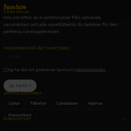
VI KAN CYKLAR.
Hos oss hittar du kvalitetscyklar från välkända
varumärken och alla cykeltillbehör du behöver för den
perfekta cykelupplevelsen.
PRENUMERERA PÅ VÅRT NYHETSBREV
E
M
A
I
L
I
Jag har läst och godkänner Sportsons
integritetspolicy
.
N
P
U
T
Ja, tack!
UPPTÄCK SORTIMENT
Cyklar
Tillbehör
Cykelkläder
Hjälmar
Presentkort
KUNDSUPPORT