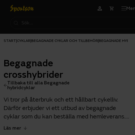
Me
START
CYKLAR
BEGAGNADE CYKLAR OCH TILLBEHÖR
BEGAGNADE HYBRI
|
|
|
Begagnade
crosshybrider
Tillbaka till alla Begagnade
hybridcyklar
Vi tror på återbruk och ett hållbart cykelliv.
Därför erbjuder vi ett utbud av begagnade
cyklar som du kan beställa med hemleverans.
Besök gärna något av våra två begagnatcenter
Läs mer
i Sportson Backaplan, Göteborg, och Sportson