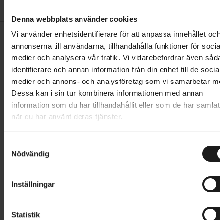
Denna webbplats använder cookies
Vi använder enhetsidentifierare för att anpassa innehållet oc
annonserna till användarna, tillhandahålla funktioner för socia
medier och analysera vår trafik. Vi vidarebefordrar även såd
identifierare och annan information från din enhet till de socia
medier och annons- och analysföretag som vi samarbetar m
Dessa kan i sin tur kombinera informationen med annan
Sportson Verkstad
information som du har tillhandahållit eller som de har samlat
Precis som alla andra Sportsonbutiker har vi en
när du har använt deras tjänster.
komplett cykelverkstad där vi utför alla typer av
service och reparationer på alla cyklar, även de som
S
inte är köpta hos oss. Vi lägger stor vikt vid att kunna
Nödvändig
a
ge alla våra kunder snabb och grundlig service. Vår
m
målsättning är att ha din cykel klar inom 48 timmar
t
Inställningar
(gäller vardagar).
y
c
Observera att vi under högsäsong har extremt hög
k
Statistik