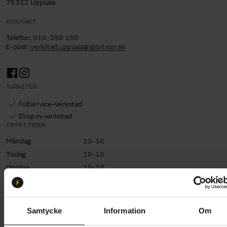
75322 Uppsala
KONTAKT
Telefon
:
018-350 150
E-post
:
verkstad.uppsala@sportson.se
TJÄNSTER
Fullservice-verkstad
Drop in-verkstad
ÖPPETTIDER
Måndag
10-18
Tisdag
10-18
Onsdag
10-18
Torsdag
10-18
Fredag
10-18
Lördag
11-15
Samtycke
Information
Om
Söndag
Stängt