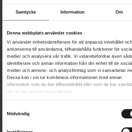
Samtycke
Information
Om
Denna webbplats använder cookies
Vi använder enhetsidentifierare för att anpassa innehållet oc
annonserna till användarna, tillhandahålla funktioner för socia
medier och analysera vår trafik. Vi vidarebefordrar även såd
identifierare och annan information från din enhet till de socia
medier och annons- och analysföretag som vi samarbetar m
Dessa kan i sin tur kombinera informationen med annan
information som du har tillhandahållit eller som de har samlat
när du har använt deras tjänster.
S
Nödvändig
a
m
t
Inställningar