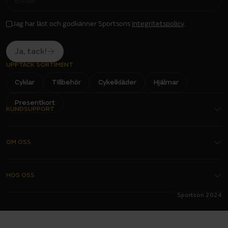
A
I
L
I
Jag har läst och godkänner Sportsons
integritetspolicy
.
N
P
U
T
Ja, tack!
UPPTÄCK SORTIMENT
Cyklar
Tillbehör
Cykelkläder
Hjälmar
Presentkort
KUNDSUPPORT
Kontakta oss
OM OSS
Köpvillkor
Garantier
Om oss
HOS OSS
Delbetalning
Butiker
Sportson 2024
FAQ - Vanliga frågor
Bli franchisetagare
Alltid hos oss
Integritetspolicy
Förmånscykel
Ett års fri service