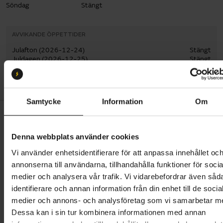
Söndag
Stängt
AVVIKANDE ÖPPETTIDER
Julafton
(2026-12-24)
Stängt
Juldagen
(2026-12-25)
Stängt
Annandag jul
(2026-12-26)
Stängt
Visa fler
Samtycke
Information
Om
Denna webbplats använder cookies
Vi använder enhetsidentifierare för att anpassa innehållet oc
annonserna till användarna, tillhandahålla funktioner för socia
Sportson Verkstad
medier och analysera vår trafik. Vi vidarebefordrar även såd
identifierare och annan information från din enhet till de socia
Precis som alla andra Sportsonbutiker har vi en
medier och annons- och analysföretag som vi samarbetar m
komplett cykelverkstad där vi utför alla typer av
Dessa kan i sin tur kombinera informationen med annan
service och reparationer på alla cyklar, även de som