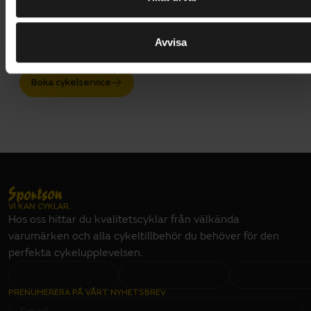
uppdaterade med den senaste kunskapen om allt som
rör cykelteknologi. Självklart jobbar vi enbart med
Avvisa
Shimano originaldelar.
Boka cykelservice
VI KAN CYKLAR.
Hos oss hittar du kvalitetscyklar från välkända
varumärken och alla cykeltillbehör du behöver för den
perfekta cykelupplevelsen.
PRENUMERERA PÅ VÅRT NYHETSBREV
E
M