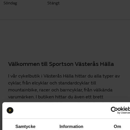
Söndag
Stängt
Välkommen till Sportson Västerås Hälla
I vår cykelbutik i Västerås Hälla hittar du alla typer av
cyklar, från elcyklar och standardcyklar till
mountainbike, racer och barncyklar, från välkända
varumärken. I butiken hittar du även ett brett
sortiment av cykeltillbehör som gör cykelupplevelsen
perfekt.
I vår cykelverkstad reparerar och servar vi cyklar året
Samtycke
Information
Om
runt.