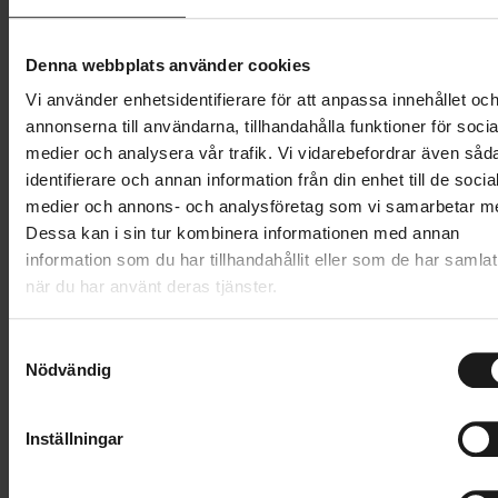
Vi kan cyklar.
Denna webbplats använder cookies
Vi använder enhetsidentifierare för att anpassa innehållet oc
annonserna till användarna, tillhandahålla funktioner för socia
medier och analysera vår trafik. Vi vidarebefordrar även såd
identifierare och annan information från din enhet till de socia
medier och annons- och analysföretag som vi samarbetar m
Dessa kan i sin tur kombinera informationen med annan
information som du har tillhandahållit eller som de har samlat
Förmånscykel Västerås
när du har använt deras tjänster.
Leasa drömcykeln som löneförmån! Vi på Sportson
S
erbjuder förmånscyklar till företag i Västerås med
Nödvändig
a
omnejd. Förmånscykel är en hållbar löneförmån, som
m
är kostnadsneutral för bolaget, samtidigt som
t
arbetsgivaren skapar goda förutsättningar för bättre
Inställningar
y
hälsa, miljö och produktivitet.
c