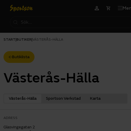
Me
START
BUTIKER
|
|
VÄSTERÅS-HÄLLA
Butiklista
Västerås-Hälla
Västerås-Hälla
Sportson Verkstad
Karta
ADRESS
Glasvingegatan 2