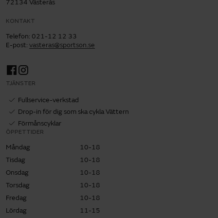
72134 Västerås
KONTAKT
Telefon
:
021-12 12 33
E-post
:
vasteras@sportson.se
TJÄNSTER
Fullservice-verkstad
Drop-in för dig som ska cykla Vättern
Förmånscyklar
ÖPPETTIDER
Måndag
10-18
Tisdag
10-18
Onsdag
10-18
Torsdag
10-18
Fredag
10-18
Lördag
11-15