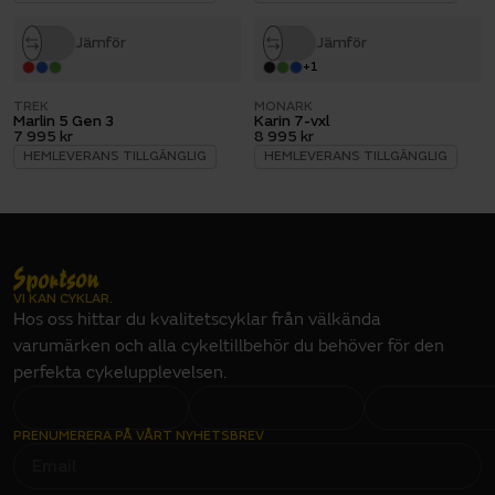
Jämför
Jämför
+
1
TREK
MONARK
Marlin 5 Gen 3
Karin 7-vxl
7 995 kr
8 995 kr
HEMLEVERANS TILLGÄNGLIG
HEMLEVERANS TILLGÄNGLIG
VI KAN CYKLAR.
Hos oss hittar du kvalitetscyklar från välkända
varumärken och alla cykeltillbehör du behöver för den
perfekta cykelupplevelsen.
PRENUMERERA PÅ VÅRT NYHETSBREV
E
M
A
I