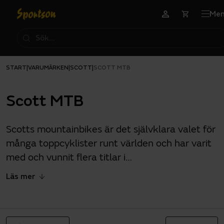
Me
START
VARUMÄRKEN
SCOTT
|
|
|
SCOTT MTB
Scott MTB
Scotts mountainbikes är det självklara valet för
många toppcyklister runt världen och har varit
med och vunnit flera titlar i
världsmästerskapen. Oavsett om du är en cross
Läs mer
country-entusiast, en stigälskare, en
endurocyklist eller en adrenalinsökande
downhill-åkare, hittar du din perfekta MTB i