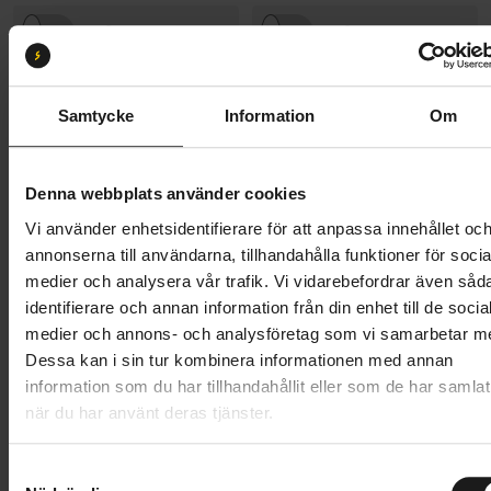
Jämför
Jämför
SCOTT
SCOTT
Contessa Active 40 Cues
Scale 980
Samtycke
Information
Om
8 995 kr
12 995 kr
HEMLEVERANS TILLGÄNGLIG
HEMLEVERANS TILLGÄNGLIG
Denna webbplats använder cookies
Jämför
Jämför
Vi använder enhetsidentifierare för att anpassa innehållet oc
annonserna till användarna, tillhandahålla funktioner för socia
SCOTT
medier och analysera vår trafik. Vi vidarebefordrar även såd
Gambler 20
49 995 kr
identifierare och annan information från din enhet till de socia
SCOTT
medier och annons- och analysföretag som vi samarbetar m
Scale 920
20 396 kr
23 995 kr
Dessa kan i sin tur kombinera informationen med annan
HEMLEVERANS TILLGÄNGLIG
information som du har tillhandahållit eller som de har samlat
när du har använt deras tjänster.
Jämför
Jämför
S