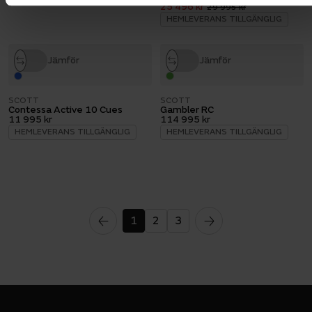
25 496 kr
29 995 kr
HEMLEVERANS TILLGÄNGLIG
Jämför
Jämför
SCOTT
SCOTT
Contessa Active 10 Cues
Gambler RC
11 995 kr
114 995 kr
HEMLEVERANS TILLGÄNGLIG
HEMLEVERANS TILLGÄNGLIG
1
2
3