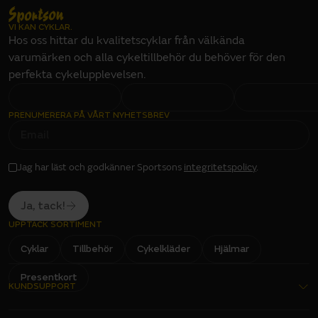
VI KAN CYKLAR.
Hos oss hittar du kvalitetscyklar från välkända
varumärken och alla cykeltillbehör du behöver för den
perfekta cykelupplevelsen.
PRENUMERERA PÅ VÅRT NYHETSBREV
E
M
A
I
L
I
Jag har läst och godkänner Sportsons
integritetspolicy
.
N
P
U
T
Ja, tack!
UPPTÄCK SORTIMENT
Cyklar
Tillbehör
Cykelkläder
Hjälmar
Presentkort
KUNDSUPPORT