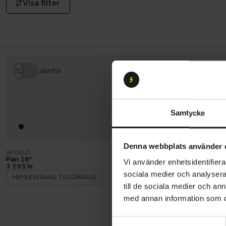
Visa filter
Jämför
Samtycke
Denna webbplats använder 
APOLLO
Pan 16"
Vi använder enhetsidentifierar
3 295 kr
sociala medier och analysera 
HEMLEVERANS TILLGÄNGLIG
till de sociala medier och a
med annan information som du 
S