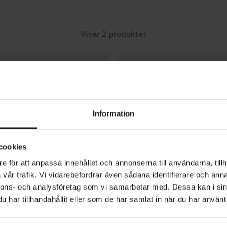
Visar 2 produkter
Jämför
Information
cookies
APOLLO
Hera 16"
e för att anpassa innehållet och annonserna till användarna, tillh
3 295 kr
vår trafik. Vi vidarebefordrar även sådana identifierare och anna
HEMLEVERANS TILLGÄNGLIG
nnons- och analysföretag som vi samarbetar med. Dessa kan i sin
har tillhandahållit eller som de har samlat in när du har använt 