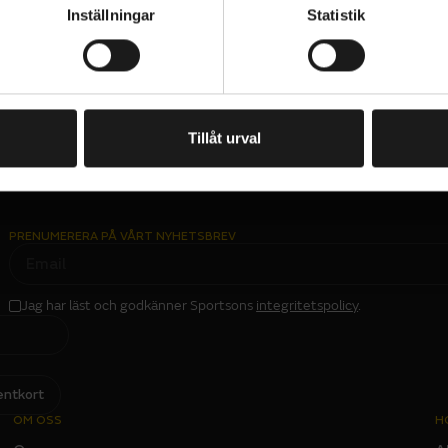
Inställningar
Statistik
1
Tillåt urval
PRENUMERERA PÅ VÅRT NYHETSBREV
E
M
A
I
L
Jag har läst och godkänner Sportsons
integritetspolicy
.
I
N
P
U
T
entkort
OM OSS
H