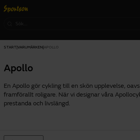
START
VARUMÄRKEN
|
|
APOLLO
Apollo
En Apollo gör cykling till en skön upplevelse, oav
framförallt roligare. När vi designar våra Apollocy
prestanda och livslängd.