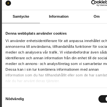
Samtycke
Information
Om
Butik och hämtningstid
Välj
Denna webbplats använder cookies
1 399 kr
Vi använder enhetsidentifierare för att anpassa innehållet oc
Lägg i varukorg
annonserna till användarna, tillhandahålla funktioner för socia
medier och analysera vår trafik. Vi vidarebefordrar även såd
identifierare och annan information från din enhet till de socia
1 års öppet köp
1 års fri service
medier och annons- och analysföretag som vi samarbetar m
Hämta i butik
Dessa kan i sin tur kombinera informationen med annan
information som du har tillhandahållit eller som de har samlat
när du har använt deras tjänster.
Produktinformation
S
Thule Yepp Nexxt 2 Mini är en extra lätt,
Nödvändig
a
Tekniska specifikationer
frontmonterad cykelbarnstol för mindre barn,
m