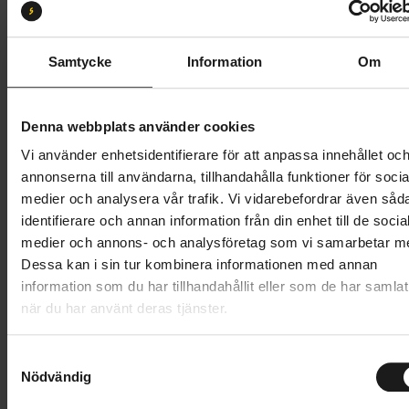
Black
blue
Nutria green
Soft Sand
Samtycke
Information
Om
Butik och hämtningstid
Välj
Denna webbplats använder cookies
1 999 kr
Vi använder enhetsidentifierare för att anpassa innehållet oc
Lägg i varukorg
annonserna till användarna, tillhandahålla funktioner för socia
medier och analysera vår trafik. Vi vidarebefordrar även såd
identifierare och annan information från din enhet till de socia
1 års öppet köp
1 års fri service
medier och annons- och analysföretag som vi samarbetar m
Hämta i butik
Dessa kan i sin tur kombinera informationen med annan
information som du har tillhandahållit eller som de har samlat
när du har använt deras tjänster.
Produktinformation
S
Thule Yepp 2 Maxi MIK HD är en bekväm
Nödvändig
a
Tekniska specifikationer
pakethållarmonterad cykelbarnstol designad för att
m