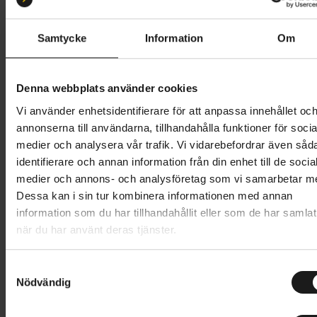
S 51-55
L 57-61
M 54-58
Samtycke
Information
Om
Butik och hämtningstid
Välj
749 kr
Denna webbplats använder cookies
Vi använder enhetsidentifierare för att anpassa innehållet oc
Lägg i varukorg
annonserna till användarna, tillhandahålla funktioner för socia
medier och analysera vår trafik. Vi vidarebefordrar även såd
1 års öppet köp
1 års fri service
identifierare och annan information från din enhet till de socia
Hämta i butik
medier och annons- och analysföretag som vi samarbetar m
Dessa kan i sin tur kombinera informationen med annan
information som du har tillhandahållit eller som de har samlat
när du har använt deras tjänster.
Produktinformation
S
Abus XOXO är med sitt rena utseende och sin
Nödvändig
a
Tekniska specifikationer
moderna skatestil en perfekt cykelhjälm för
m
stadspendling.