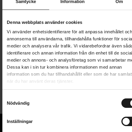
S
Samtycke
Information
Om
Denna webbplats använder cookies
135 kr
899 kr
Vi använder enhetsidentifierare för att anpassa innehållet oc
Prishistorik
annonserna till användarna, tillhandahålla funktioner för socia
Lägg i varukorg
medier och analysera vår trafik. Vi vidarebefordrar även såd
identifierare och annan information från din enhet till de socia
medier och annons- och analysföretag som vi samarbetar m
Dessa kan i sin tur kombinera informationen med annan
Produktinformation
information som du har tillhandahållit eller som de har samlat
när du har använt deras tjänster.
Denna damspecifika prestandatopp i merinoull är
Tekniska specifikationer
skapad för dig som regelbundet väver in cykling i
S
vardagen. Den kombinerar snabbtorkande polyester
Nödvändig
a
Allmänt
och lyxig merinoull för optimal temperaturreglering
m
och komfort.
t
MATERIAL
Inställningar
58% recycled polyester, 42% merino wool
y
VARUMÄRKE