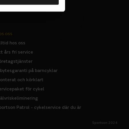
OS OSS
lltid hos oss
tt års fri service
öretagstjänster
nbytesgaranti på barncyklar
onterat och körklart
ervicepaket för cykel
jälvriskeliminering
portson Patrol - cykelservice där du är
Sportson 2024