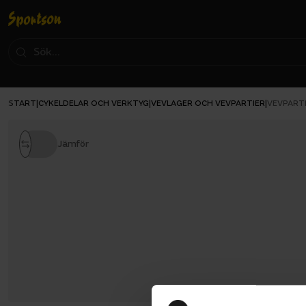
START
CYKELDELAR OCH VERKTYG
VEVLAGER OCH VEVPARTIER
|
|
|
VEVPART
Jämför