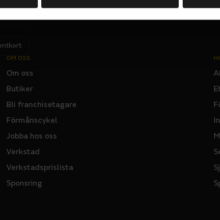
Jag har läst och godkänner Sportsons
integritetspolicy
.
I
N
P
U
T
entkort
OM OSS
H
Om oss
A
Butiker
E
Bli franchisetagare
F
Förmånscykel
I
Jobba hos oss
M
Verkstad
S
Verkstadsprislista
S
Sponsring
S