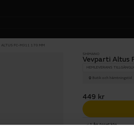
I ALTUS FC-M311 170 MM
SHIMANO
Vevparti Altu
HEMLEVERANS TILLGÄNGLI
Butik och hämtningstid
449 kr
1 års öppet köp