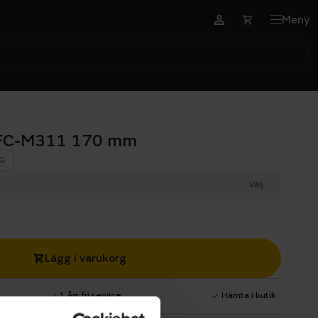
Meny
s FC-M311 170 mm
G
Välj
Lägg i varukorg
1 års fri service
Hämta i butik