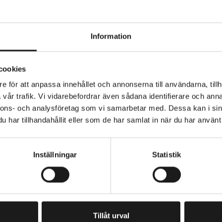
Information
tus FC-M311 vevparti, 7/8-delat, med en vevarmslängd
cookies
e för att anpassa innehållet och annonserna till användarna, tillh
mslängd: 170 mm
vår trafik. Vi vidarebefordrar även sådana identifierare och anna
 till 7/8-delat
nnons- och analysföretag som vi samarbetar med. Dessa kan i sin
AK
PRODUKTTYP
Vevparti
har tillhandahållit eller som de har samlat in när du har använt 
 till 48-38-28T
er ingår ej (rekommenderat vevlager: BB-UN26)
Inställningar
Statistik
PRENUMERERA PÅ VÅRT NYHETSBREV
E
M
A
I
Tillåt urval
L