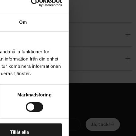
Om
 på 170
andahålla funktioner för
n information från din enhet
 tur kombinera informationen
deras tjänster.
Marknadsföring
Ja, tack!
Tillåt alla