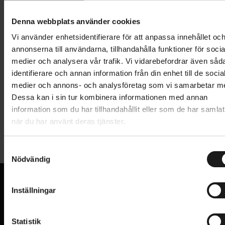
Lägg i varukorg
Denna webbplats använder cookies
1 års öppet köp
1 års fri service
Vi använder enhetsidentifierare för att anpassa innehållet oc
Hämta i butik
annonserna till användarna, tillhandahålla funktioner för socia
medier och analysera vår trafik. Vi vidarebefordrar även såd
identifierare och annan information från din enhet till de socia
medier och annons- och analysföretag som vi samarbetar m
Produktinformation
Dessa kan i sin tur kombinera informationen med annan
information som du har tillhandahållit eller som de har samlat
Shimano BB-UN300 vevlager. BSA-gängat vevlager
när du har använt deras tjänster.
Tekniska specifikationer
med fyrkantsaxel.
Axellängd: 115 mm
S
Allmänt
Nödvändig
a
Bredd på vevlagerhylsa: 68 mm (BSA)
m
PRODUKTTYP
Vevlager
Utan fästbult
t
Inställningar
VARUMÄRKE
Shimano
y
VI KAN CYKLAR.
c
Hos oss hittar du kvalitetscyklar från välkända
k
Statistik
varumärken och alla cykeltillbehör du behöver för den