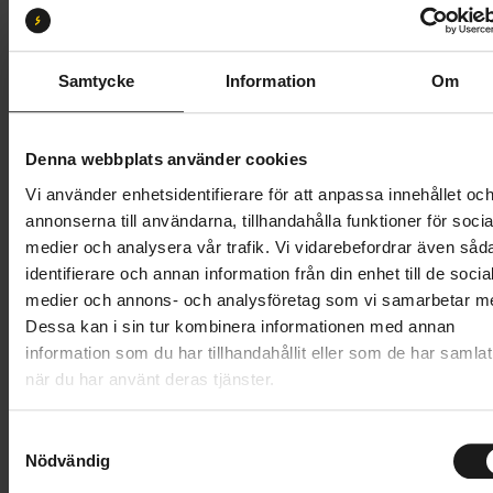
S
L
XL
Butik och hämtningstid
Välj
Samtycke
Information
Om
38 995 kr
Denna webbplats använder cookies
Lägg i varukorg
Vi använder enhetsidentifierare för att anpassa innehållet oc
annonserna till användarna, tillhandahålla funktioner för socia
Betala med Resurs
Läs mer
medier och analysera vår trafik. Vi vidarebefordrar även såd
identifierare och annan information från din enhet till de socia
1 års öppet köp
1 års fri service
medier och annons- och analysföretag som vi samarbetar m
Hämta i butik
Dessa kan i sin tur kombinera informationen med annan
information som du har tillhandahållit eller som de har samlat
när du har använt deras tjänster.
Produktinformation
S
Trek Verve+ 3 Lowstep Gen 3 är en lättanvänd el-
Nödvändig
a
Tekniska specifikationer
hybridcykel som ger dina vardagsrundor,
m