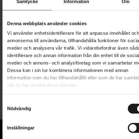
Samtycke
Information
Om
249 kr
Lägg i varukorg
Denna webbplats använder cookies
Vi använder enhetsidentifierare för att anpassa innehållet oc
1 års öppet köp
1 års fri service
annonserna till användarna, tillhandahålla funktioner för socia
Hämta i butik
medier och analysera vår trafik. Vi vidarebefordrar även såd
identifierare och annan information från din enhet till de socia
medier och annons- och analysföretag som vi samarbetar m
Dessa kan i sin tur kombinera informationen med annan
Produktinformation
information som du har tillhandahållit eller som de har samlat
när du har använt deras tjänster.
Union växelöra GH-165. Kompatibelt med:
Tekniska specifikationer
S
Cube Access WLS Disc 27.5 / 29 2015-2016
Nödvändig
a
Allmänt
Cube Aim Disc 27.5 2015-2016
m
Cube Aim Disc 29 2015-2016
t
VARUMÄRKE
Inställningar
Union
y
Cube Aim SL 27.5" 2015-2016