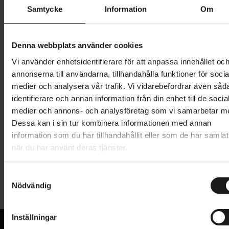
Samtycke
Information
Om
249 kr
Denna webbplats använder cookies
Lägg i varukorg
Vi använder enhetsidentifierare för att anpassa innehållet oc
annonserna till användarna, tillhandahålla funktioner för socia
1 års öppet köp
1 års fri service
medier och analysera vår trafik. Vi vidarebefordrar även såd
Hämta i butik
identifierare och annan information från din enhet till de socia
medier och annons- och analysföretag som vi samarbetar m
Dessa kan i sin tur kombinera informationen med annan
Produktinformation
information som du har tillhandahållit eller som de har samlat
när du har använt deras tjänster.
Union växelöra GH-081. Kompatibelt med
Tekniska specifikationer
Bergamont, BH, Bianchi, Claud Butler, Cube, Da
S
Nödvändig
a
Bomb, Element, Falcon, Focus, Fuji, Haibike, Iron
Allmänt
m
Horse, KHS, KTM, Massi, Merida, Mondraker,
t
Mongoose, Norco, Orbea, Planet X, Raleigh, Rocky
Inställningar
VARUMÄRKE
y
Union