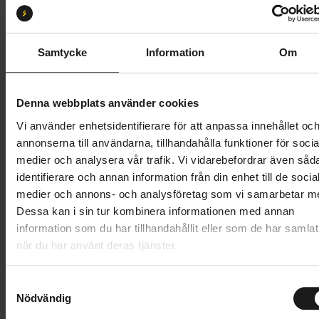
S
XL
Butik och hämtningstid
Välj
Samtycke
Information
Om
63 995 kr
Denna webbplats använder cookies
Lägg i varukorg
Vi använder enhetsidentifierare för att anpassa innehållet oc
annonserna till användarna, tillhandahålla funktioner för socia
Betala med Resurs
Läs mer
medier och analysera vår trafik. Vi vidarebefordrar även såd
identifierare och annan information från din enhet till de socia
1 års öppet köp
1 års fri service
medier och annons- och analysföretag som vi samarbetar m
Hämta i butik
Dessa kan i sin tur kombinera informationen med annan
information som du har tillhandahållit eller som de har samlat
när du har använt deras tjänster.
Produktinformation
S
Specialized Vado 5.0 IGH Step-Through är en
Nödvändig
a
Tekniska specifikationer
högpresterande elcykel som tar dig dit du ska med
m