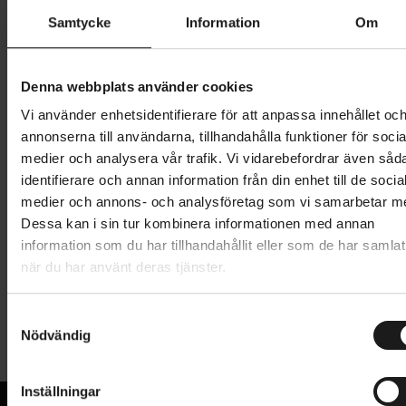
Samtycke
Information
Om
3 599 kr
Lägg i varukorg
Denna webbplats använder cookies
Betala med Resurs
Läs mer
Vi använder enhetsidentifierare för att anpassa innehållet oc
annonserna till användarna, tillhandahålla funktioner för socia
1 års öppet köp
1 års fri service
medier och analysera vår trafik. Vi vidarebefordrar även såd
Hämta i butik
identifierare och annan information från din enhet till de socia
medier och annons- och analysföretag som vi samarbetar m
Dessa kan i sin tur kombinera informationen med annan
information som du har tillhandahållit eller som de har samlat
Produktinformation
när du har använt deras tjänster.
Thule UpRide är en hjulmonterad cykelhållare för tak.
S
Tekniska specifikationer
Det är en universell, upprätt cykelhållare utan
Nödvändig
a
kontakt med ramen, för snabb och enkel montering.
m
Allmänt
Detta gör den till ett perfekt alternativ för
t
Inställningar
kolfiberramar, men den passar alla typer av cyklar. Du
CYKELHÅLLARE - MONTERING
y