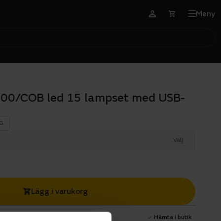
Meny
300/COB led 15 lampset med USB-
G
Välj
Lägg i varukorg
1 års fri service
Hämta i butik