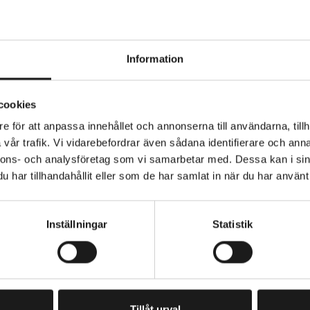
Information
ratorch ST300/COB lampset med framlampa och baklam
cookies
addas via en dold micro-USB-C-port. Ett universellt gu
e för att anpassa innehållet och annonserna till användarna, tillh
t att fästa och ta av lamporna. Indikatorn för lågt batter
vår trafik. Vi vidarebefordrar även sådana identifierare och anna
ning krävs och med fem lägen att välja mellan kan du va
nnons- och analysföretag som vi samarbetar med. Dessa kan i sin
i alla miljöer, dag som natt.
SOMRÅDE
BELYSNING - TYP
har tillhandahållit eller som de har samlat in när du har använt 
g
Lampset
yrka: 300 lumen fram, 15 lumen bak
STRÖMKÄLLA
USB
itid: 2–16 timmar
Inställningar
Statistik
n
aders synlighet
PRENUMERERA PÅ VÅRT NYHETSBREV
E
tor för låg batterinivå
M
A
Tillåt urval