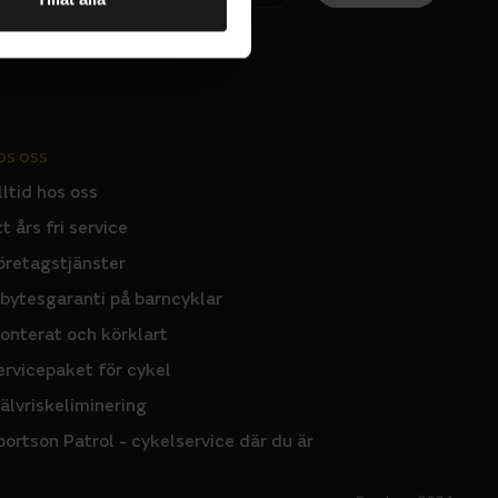
OS OSS
lltid hos oss
tt års fri service
öretagstjänster
nbytesgaranti på barncyklar
onterat och körklart
ervicepaket för cykel
jälvriskeliminering
portson Patrol - cykelservice där du är