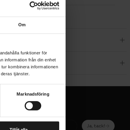
Om
pa.
mmiband gör
andahålla funktioner för
i varnar dig
n information från din enhet
ra säker på
 tur kombinera informationen
deras tjänster.
Marknadsföring
Ja, tack!
Tillåt alla