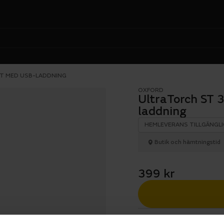
ET MED USB-LADDNING
OXFORD
UltraTorch ST 
laddning
HEMLEVERANS TILLGÄNGLI
Butik och hämtningstid
399 kr
1 års öppet köp