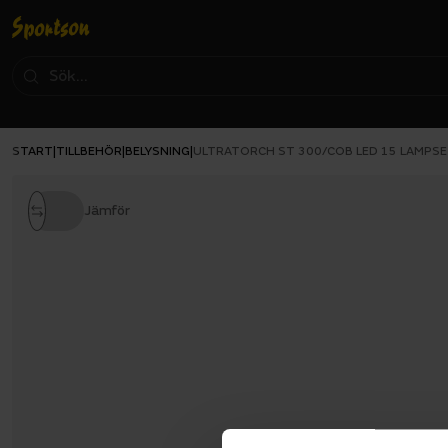
START
TILLBEHÖR
BELYSNING
|
|
|
ULTRATORCH ST 300/COB LED 15 LAMPS
Jämför