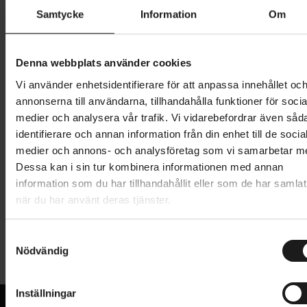
Butik och hämtningstid
Välj
Samtycke
Information
Om
1 549 kr
Denna webbplats använder cookies
Lägg i varukorg
Vi använder enhetsidentifierare för att anpassa innehållet oc
annonserna till användarna, tillhandahålla funktioner för socia
1 års öppet köp
1 års fri service
medier och analysera vår trafik. Vi vidarebefordrar även såd
Hämta i butik
identifierare och annan information från din enhet till de socia
medier och annons- och analysföretag som vi samarbetar m
Dessa kan i sin tur kombinera informationen med annan
information som du har tillhandahållit eller som de har samlat
Produktinformation
när du har använt deras tjänster.
PRO Turnix Performance är en cykelsadel med
S
Tekniska specifikationer
kolfiberstomme monterad på rails av rostfritt stål,
Nödvändig
a
utformad för många olika typer av cyklister som
m
Allmänt
föredrar en balanserad tryckfördelning.
t
Inställningar
ANVÄNDARE
Designad för cyklister som föredrar en
y
Unisex