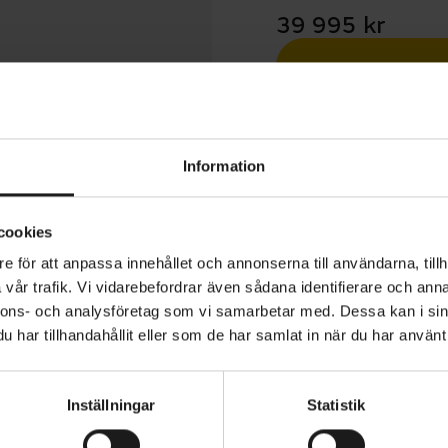
39 995 kr
Betala med R
1 års öppet köp
Information
cookies
e för att anpassa innehållet och annonserna till användarna, tillh
vår trafik. Vi vidarebefordrar även sådana identifierare och anna
 Turbo Vado 4.0 ger en oöverträffad kombination av
nnons- och analysföretag som vi samarbetar med. Dessa kan i sin
else, räckvidd och kraft. Denna elcykel är perfekt för tr
har tillhandahållit eller som de har samlat in när du har använt 
en extra omväg och sista minuten-äventyr. Det är bara at
rampa.
Inställningar
Statistik
ANVÄNDARE
Herr
ade och integrerade elsystemet ger en naturlig känsla 