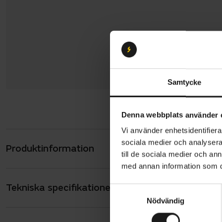
Samtycke
Denna webbplats använder 
Vi använder enhetsidentifierar
sociala medier och analysera 
Produktinformation
Specialized
till de sociala medier och a
cykelupplev
med annan information som du 
för att ta 
Tekniska specifikationer
Allmänt
och börja t
S
Nödvändig
a
ANTAL VÄXLAR
9
m
Det avancer