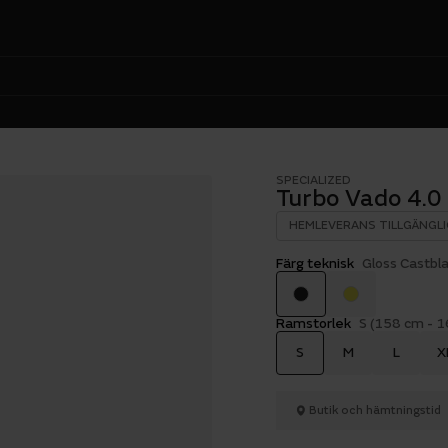
SPECIALIZED
Turbo Vado 4.0
HEMLEVERANS TILLGÄNGLI
Färg teknisk
Gloss Castbl
Ramstorlek
S (158 cm - 
S
M
L
X
Butik och hämtningstid