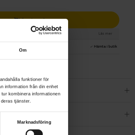
Lägg i varukorg
esurs
Läs mer
1 års fri service
Hämta i butik
Om
andahålla funktioner för
n information från din enhet
 tur kombinera informationen
äningspass,
deras tjänster.
t hoppa på
Marknadsföring
och