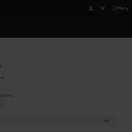
Meny
G
ack
165 cm)
L
Välj