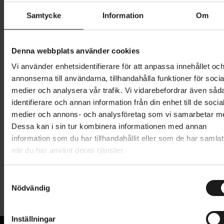
M
XL
S
L
Samtycke
Information
Om
Butik och hämtningstid
Välj
Denna webbplats använder cookies
49 495 kr
Vi använder enhetsidentifierare för att anpassa innehållet oc
annonserna till användarna, tillhandahålla funktioner för socia
Lägg i varukorg
medier och analysera vår trafik. Vi vidarebefordrar även såd
identifierare och annan information från din enhet till de socia
Betala med Resurs
Läs mer
medier och annons- och analysföretag som vi samarbetar m
Dessa kan i sin tur kombinera informationen med annan
1 års öppet köp
1 års fri service
information som du har tillhandahållit eller som de har samlat
Hämta i butik
när du har använt deras tjänster.
S
Tekniska specifikationer
Nödvändig
a
m
Allmänt
t
Inställningar