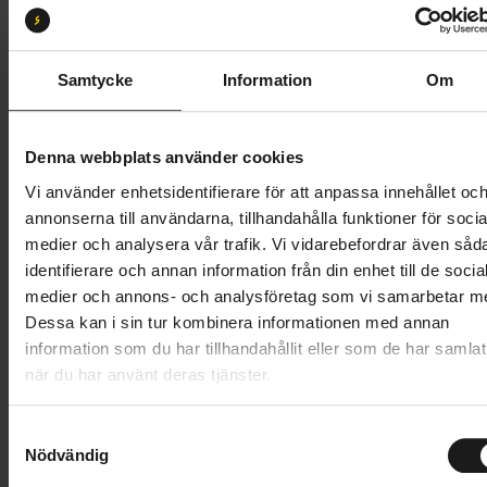
S-27,5
Butik och hämtningstid
Välj
Samtycke
Information
Om
76 995 kr
Denna webbplats använder cookies
Lägg i varukorg
Vi använder enhetsidentifierare för att anpassa innehållet oc
annonserna till användarna, tillhandahålla funktioner för socia
Betala med Resurs
Läs mer
medier och analysera vår trafik. Vi vidarebefordrar även såd
identifierare och annan information från din enhet till de socia
1 års öppet köp
1 års fri service
medier och annons- och analysföretag som vi samarbetar m
Hämta i butik
Dessa kan i sin tur kombinera informationen med annan
information som du har tillhandahållit eller som de har samlat
när du har använt deras tjänster.
Produktinformation
S
Specialized Turbo Tero X 6.0 är en heldämpad el-MTB
Nödvändig
a
Tekniska specifikationer
med utrymme för packning. Den är skapad för att du
m