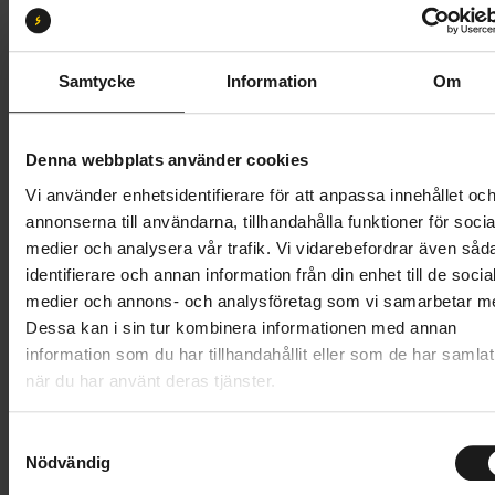
XL
Butik och hämtningstid
Välj
Samtycke
Information
Om
64 995 kr
Denna webbplats använder cookies
Lägg i varukorg
Vi använder enhetsidentifierare för att anpassa innehållet oc
annonserna till användarna, tillhandahålla funktioner för socia
Betala med Resurs
Läs mer
medier och analysera vår trafik. Vi vidarebefordrar även såd
identifierare och annan information från din enhet till de socia
1 års öppet köp
1 års fri service
medier och annons- och analysföretag som vi samarbetar m
Hämta i butik
Dessa kan i sin tur kombinera informationen med annan
information som du har tillhandahållit eller som de har samlat
när du har använt deras tjänster.
Produktinformation
S
Specialized Turbo Tero X 5.0 är en heldämpad el-MTB
Nödvändig
a
Tekniska specifikationer
med utrymme för packning. Den är skapad för att du
m