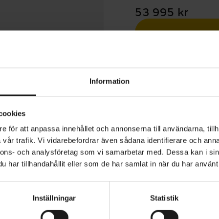
53 995 kr
Betala med R
1 års öppet köp
Information
cookies
e för att anpassa innehållet och annonserna till användarna, tillh
vår trafik. Vi vidarebefordrar även sådana identifierare och anna
 Turbo Tero 5.0 är en kapabel och mångsidig elcykel utrus
nnons- och analysföretag som vi samarbetar med. Dessa kan i sin
d en bakre pakethållare, stänkskärmar, lysen och uppgr
har tillhandahållit eller som de har samlat in när du har använt 
 som ger kraft, självförtroende och mångsidighet på en
Inställningar
Statistik
VARUMÄRKE
Specialized
trustad med Specialized Full Power 2.2-motor och ett bat