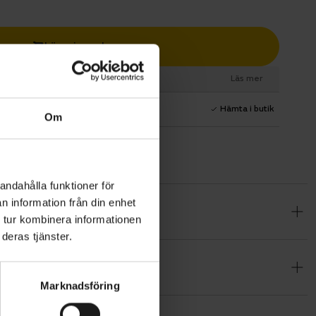
Lägg i varukorg
esurs
Läs mer
1 års fri service
Hämta i butik
Om
andahålla funktioner för
n information från din enhet
tad för
 tur kombinera informationen
aderade
deras tjänster.
 helt ny
Marknadsföring
teri på