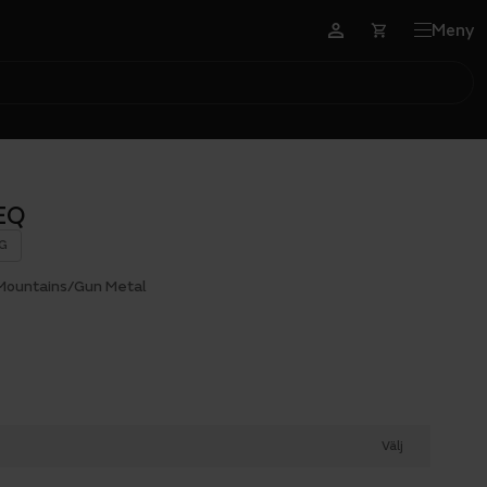
Meny
 EQ
G
Mountains/Gun Metal
Välj