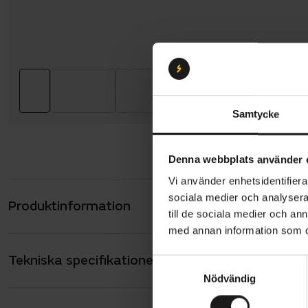
Samtycke
Denna webbplats använder 
Vi använder enhetsidentifierar
sociala medier och analysera 
Produktinformation
Specialized
till de sociala medier och a
äventyr me
med annan information som du 
komponenter
Tekniska specifikationer
Allmänt
nivå.
S
Nödvändig
a
ANTAL VÄXLAR
12
m
Cykeln är u