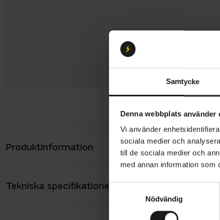
Samtycke
Denna webbplats använder 
Vi använder enhetsidentifierar
sociala medier och analysera 
Produktinformation
Specialized
till de sociala medier och a
att fungera
med annan information som du 
lastkapacit
Tekniska specifikationer
Allmänt
även när p
S
Nödvändig
a
ANTAL VÄXLAR
9
m
Cykeln komb