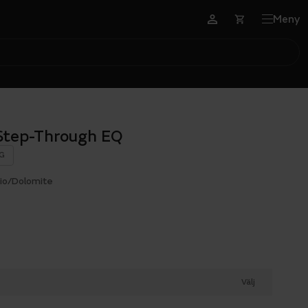
Meny
 Step-Through EQ
G
hio/Dolomite
Välj