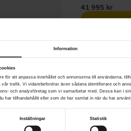
41 995 kr
Betala med R
1 års öppet köp
Information
cookies
e för att anpassa innehållet och annonserna till användarna, tillh
vår trafik. Vi vidarebefordrar även sådana identifierare och anna
 Turbo Tero är en mångsidig elcykel med dämpning, fram
nnons- och analysföretag som vi samarbetar med. Dessa kan i sin
 på både asfalt, grus och enklare terräng. Med lång räck
har tillhandahållit eller som de har samlat in när du har använt 
et är den anpassad för såväl pendling som längre turer oc
ackning behöver tas med.
Inställningar
Statistik
VARUMÄRKE
Specialized
inerar terränganpassade hjul och däck med kraftfulla h