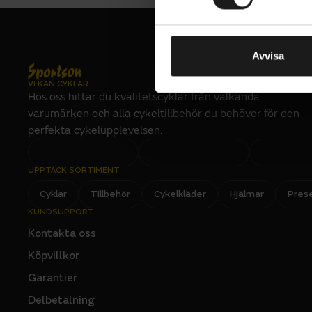
t
VIKT (CYKEL)
skivbromsar
25.75 kg
y
på varieran
Drivlina
c
k
Avvisa
BAKVÄXEL
Turbo Full 
Shimano, RD-
e
Normal, Shad
VI KAN CYKLAR.
förstärker 
s
Hos oss hittar du kvalitetscyklar från välkända
KEDJA
assistans i
v
Shimano LG5
varumärken och alla cykeltillbehör du behöver för den
a
naturlig.
perfekta cykelupplevelsen.
l
VÄXELSYSTEM 
Mekaniskt
Elsystemet
Elsystem
UPPTÄCK SORTIMENT
träningsstö
Cyklar
Tillbehör
Cykelkläder
Hjälmar
Pres
BATTERI
PIN-kod, vi
Specialized U
KUNDSUPPORT
charge displa
eller tas m
Kontakta oss
BATTERIPLACE
Integrerat
Köpvillkor
Sittställni
kontroll. H
Garantier
ELSYSTEM - T
däck bidrar 
Specialized
Delbetalning