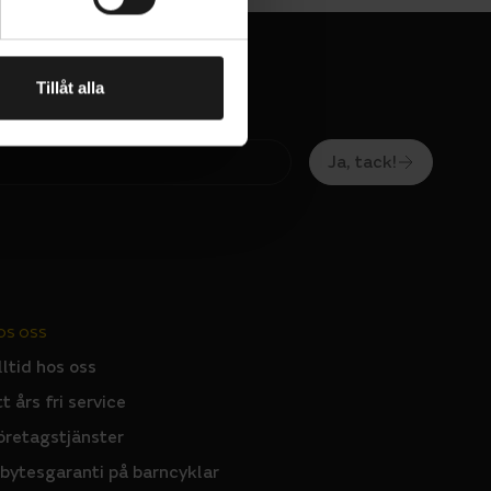
 hantering
Tillåt alla
ch
peed, 11-41T
r effektiv
Ja, tack!
lan förblir
ht, 9-Speed
ersonlig
fast i ramen
OS OSS
lltid hos oss
te, built-in
nectivity,
tabil
tt års fri service
n bredare
öretagstjänster
nbytesgaranti på barncyklar