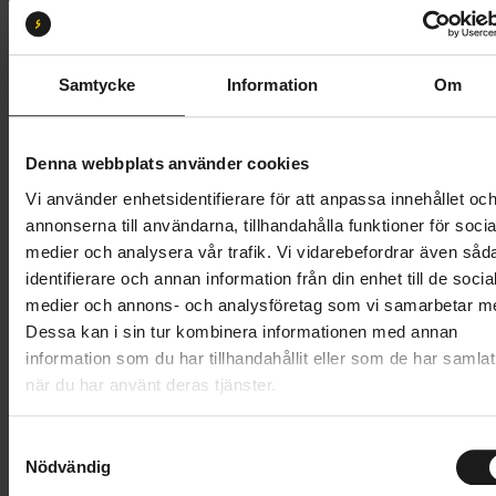
Hjulstorlek:
28
28
29
Samtycke
Information
Om
Butik och hämtningstid
Välj
Denna webbplats använder cookies
129 kr
Vi använder enhetsidentifierare för att anpassa innehållet oc
annonserna till användarna, tillhandahålla funktioner för socia
Lägg i varukorg
medier och analysera vår trafik. Vi vidarebefordrar även såd
identifierare och annan information från din enhet till de socia
1 års öppet köp
1 års fri service
medier och annons- och analysföretag som vi samarbetar m
Hämta i butik
Dessa kan i sin tur kombinera informationen med annan
information som du har tillhandahållit eller som de har samlat
när du har använt deras tjänster.
Produktinformation
S
Nödvändig
Denna cykelslang har en patenterad,
a