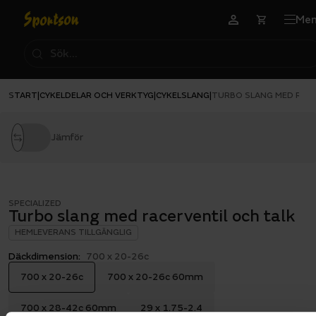
Me
START
CYKELDELAR OCH VERKTYG
CYKELSLANG
|
|
|
TURBO SLANG MED RACE
Jämför
SPECIALIZED
Turbo slang med racerventil och talk
HEMLEVERANS TILLGÄNGLIG
Däckdimension:
700 x 20-26c
700 x 20-26c
700 x 20-26c 60mm
700 x 28-42c 60mm
29 x 1.75-2.4