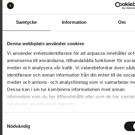
S4
Butik och hämtningstid
Välj
Samtycke
Information
Om
60 595 kr
Denna webbplats använder cookies
Lägg i varukorg
Vi använder enhetsidentifierare för att anpassa innehållet oc
annonserna till användarna, tillhandahålla funktioner för socia
Betala med Resurs
Läs mer
medier och analysera vår trafik. Vi vidarebefordrar även såd
identifierare och annan information från din enhet till de socia
1 års öppet köp
1 års fri service
medier och annons- och analysföretag som vi samarbetar m
Hämta i butik
Dessa kan i sin tur kombinera informationen med annan
information som du har tillhandahållit eller som de har samlat
när du har använt deras tjänster.
Produktinformation
S
Specialized Turbo Levo 3 Alloy är en el-MTB som
Nödvändig
a
Tekniska specifikationer
levererar en kombination av cykelkänsla, kraft och
m