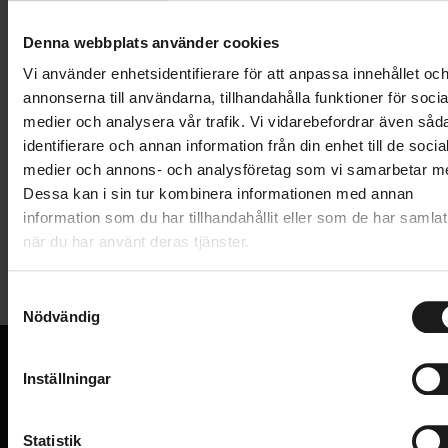
Lägg i varukorg
Denna webbplats använder cookies
1 års öppet köp
1 års fri service
Vi använder enhetsidentifierare för att anpassa innehållet oc
Hämta i butik
annonserna till användarna, tillhandahålla funktioner för socia
medier och analysera vår trafik. Vi vidarebefordrar även såd
identifierare och annan information från din enhet till de socia
medier och annons- och analysföretag som vi samarbetar m
Produktinformation
Dessa kan i sin tur kombinera informationen med annan
information som du har tillhandahållit eller som de har samlat
Elite Travel Block balanserar din cykel genom att höja
när du har använt deras tjänster.
Tekniska specifikationer
upp framhjulet, vilket ger dig en bättre
träningsposition. Travel Block kan justeras för
S
Allmänt
landsvägscyklar och mountainbikes och är
Nödvändig
a
kompatibel med alla typer av cykeltrainers.
m
TRAINER - TYP
Trainertillbehör
t
Inställningar
VARUMÄRKE
Elite
y
VI KAN CYKLAR.
c
Hos oss hittar du kvalitetscyklar från välkända
k
Statistik
varumärken och alla cykeltillbehör du behöver för den