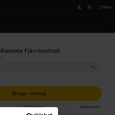
Meny
oRemote Fjärrkontroll
G
Välj
Lägg i varukorg
1 års fri service
Hämta i butik