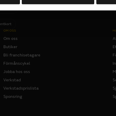
Jag har läst och godkänner Sportsons
integritetspolicy
.
I
N
P
U
T
entkort
OM OSS
H
Om oss
A
Butiker
E
Bli franchisetagare
F
Förmånscykel
I
Jobba hos oss
M
Verkstad
S
Verkstadsprislista
S
Sponsring
S