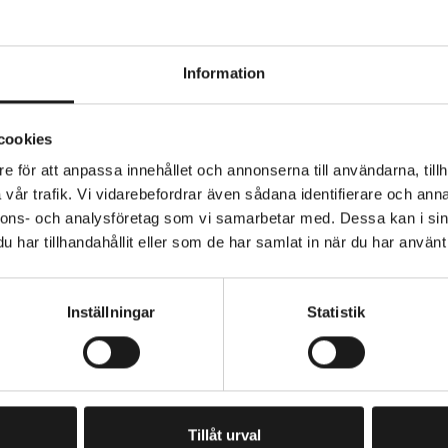
Information
ransmitr MicroRemote är en kompakt fjärrkontroll med t
cookies
 som ger enkel kontroll över cykelns lampor direkt från
icroRemote kan du fjärrstyra funktionen hos upp till fyr
e för att anpassa innehållet och annonserna till användarna, tillh
vår trafik. Vi vidarebefordrar även sådana identifierare och anna
samtidigt. Den kommunicerar med lamporna med hjälp a
nnons- och analysföretag som vi samarbetar med. Dessa kan i sin
är enkel att fästa på alla typer av styren. Med en dubbel
STRÖMKÄLLA
r)
Batteri
har tillhandahållit eller som de har samlat in när du har använt 
lampor och med en enkeltryckning ändras ljusläget. Den i
VIKT (RAM/TILLBEHÖR)
tterinivån är låg i någon av lamporna.
12 gr
Inställningar
Statistik
llen kan även användas som styrändsplugg (styrändsfäste
PRENUMERERA PÅ VÅRT NYHETSBREV
E
M
A
I
Tillåt urval
L