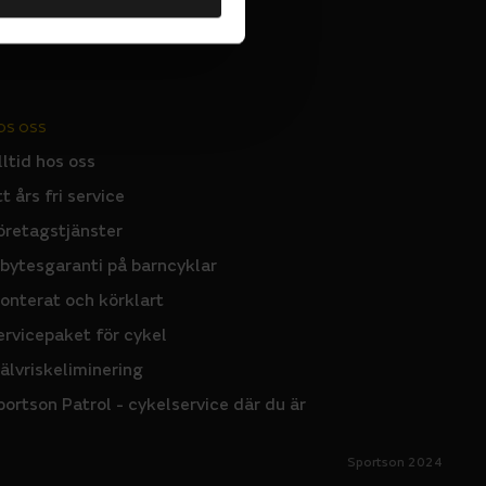
OS OSS
lltid hos oss
tt års fri service
öretagstjänster
nbytesgaranti på barncyklar
onterat och körklart
ervicepaket för cykel
jälvriskeliminering
portson Patrol - cykelservice där du är
Sportson 2024