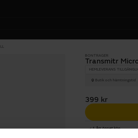
LL
BONTRAGER
Transmitr Micr
HEMLEVERANS TILLGÄNGLI
Butik och hämtningstid
399 kr
1 års öppet köp