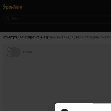
START
TILLBEHÖR
BELYSNING
|
|
|
TRANSMITR MICROREMOTE FJÄRRKONTRO
Jämför