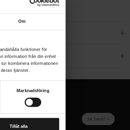
Om
rådlös
 styret. Med
a Bontrager
andahålla funktioner för
n information från din enhet
v trådlös
 tur kombinera informationen
tryckning
deras tjänster.
ndikerar
Marknadsföring
t säljs
Ja, tack!
Tillåt alla