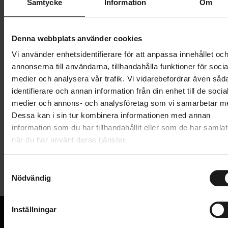
Samtycke
Information
Om
849 kr
Lägg i varukorg
Denna webbplats använder cookies
Vi använder enhetsidentifierare för att anpassa innehållet oc
1 års öppet köp
1 års fri service
annonserna till användarna, tillhandahålla funktioner för socia
Hämta i butik
medier och analysera vår trafik. Vi vidarebefordrar även såd
identifierare och annan information från din enhet till de socia
medier och annons- och analysföretag som vi samarbetar m
Dessa kan i sin tur kombinera informationen med annan
Produktinformation
information som du har tillhandahållit eller som de har samlat
när du har använt deras tjänster.
Selle Royal Torx är en robust cykelsadel som är
Tekniska specifikationer
förstärkt för att bära en vikt på upp till 150 kg. Den
S
är bred och extra vadderad, med ytterligare komfort
Nödvändig
a
Allmänt
tack vare Royalgel som ger perineal tryckavlastning
m
och komfort för ischiaszonen.
t
ANVÄNDARE
Inställningar
Unisex
y
Optimal tryckavlastning
ANVÄNDNINGSOMRÅDE