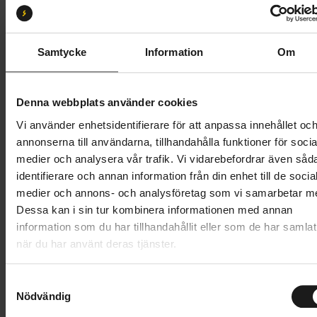
XL
Butik och hämtningstid
Välj
Samtycke
Information
Om
51 000 kr
Denna webbplats använder cookies
Lägg i varukorg
Vi använder enhetsidentifierare för att anpassa innehållet oc
annonserna till användarna, tillhandahålla funktioner för socia
Betala med Resurs
Läs mer
medier och analysera vår trafik. Vi vidarebefordrar även såd
identifierare och annan information från din enhet till de socia
1 års öppet köp
1 års fri service
medier och annons- och analysföretag som vi samarbetar m
Hämta i butik
Dessa kan i sin tur kombinera informationen med annan
information som du har tillhandahållit eller som de har samlat
när du har använt deras tjänster.
Produktinformation
S
Specialized Tero 4.0 EQ Step-Through är en
Nödvändig
a
Tekniska specifikationer
standardutrustad el-mountainbike framtagen för
m