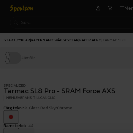
Me
START
CYKLAR
RACER/LANDSVÄGSCYKLAR
RACER AERO
|
|
|
|
TARMAC SL8 PRO
Jämför
SPECIALIZED
Tarmac SL8 Pro - SRAM Force AXS
HEMLEVERANS TILLGÄNGLIG
Färg teknisk
Gloss Red Sky/Chrome
Ramstorlek
44