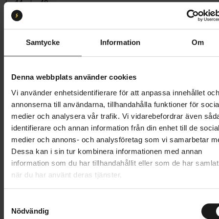
44
49
Butik och hämtningstid
Välj
Samtycke
Information
Om
86 396 kr
107 995 kr
Prishistorik
Denna webbplats använder cookies
Lägg i varukorg
Vi använder enhetsidentifierare för att anpassa innehållet oc
annonserna till användarna, tillhandahålla funktioner för socia
Betala med Resurs
Läs mer
medier och analysera vår trafik. Vi vidarebefordrar även såd
identifierare och annan information från din enhet till de socia
1 års öppet köp
1 års fri service
medier och annons- och analysföretag som vi samarbetar m
Hämta i butik
Dessa kan i sin tur kombinera informationen med annan
information som du har tillhandahållit eller som de har samlat
när du har använt deras tjänster.
Produktinformation
S
Nödvändig
a
Specialized Tarmac SL8 Pro är en snabb racercykel i