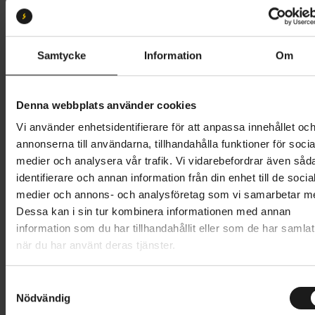
16
Butik och hämtningstid
Välj
Samtycke
Information
Om
4 295 kr
Denna webbplats använder cookies
Lägg i varukorg
Vi använder enhetsidentifierare för att anpassa innehållet oc
annonserna till användarna, tillhandahålla funktioner för socia
Betala med Resurs
Läs mer
medier och analysera vår trafik. Vi vidarebefordrar även såd
identifierare och annan information från din enhet till de socia
1 års öppet köp
1 års fri service
medier och annons- och analysföretag som vi samarbetar m
Hämta i butik
Dessa kan i sin tur kombinera informationen med annan
information som du har tillhandahållit eller som de har samlat
när du har använt deras tjänster.
Produktinformation
S
Nödvändig
Crescent Svava 16” är en säker barncykel med lekfull
a