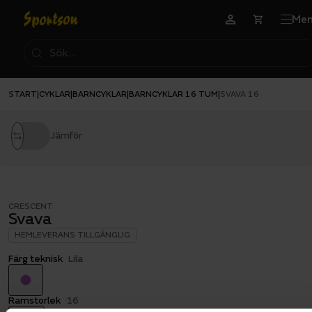
Me
START
CYKLAR
BARNCYKLAR
BARNCYKLAR 16 TUM
|
|
|
|
SVAVA 16
Jämför
CRESCENT
Svava
HEMLEVERANS TILLGÄNGLIG
Färg teknisk
Lila
Ramstorlek
16