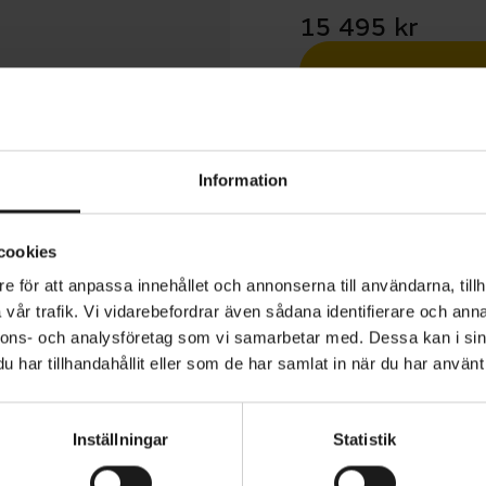
15 495 kr
Betala med R
1 års öppet köp
Information
cookies
e för att anpassa innehållet och annonserna till användarna, tillh
vår trafik. Vi vidarebefordrar även sådana identifierare och anna
tera att produktionen på Skeppshult har stängt under v.
nnons- och analysföretag som vi samarbetar med. Dessa kan i sin
usti), vilket medför längre leveranstid på beställda cyklar
har tillhandahållit eller som de har samlat in när du har använt 
d.
Inställningar
Statistik
Suverän Stad är den perfekta pendlarcykeln. En äkta uni
ANVÄNDARE
Herr
 för att ta dig dit du ska varje dag, året runt, oavsett vä