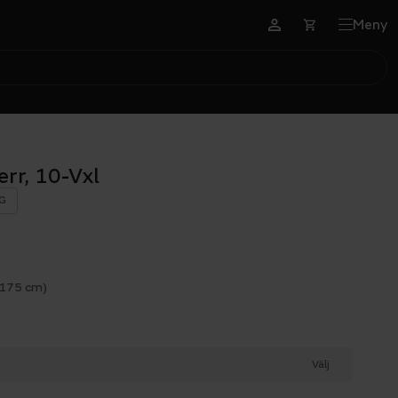
Meny
rr, 10-Vxl
G
 175 cm)
Välj