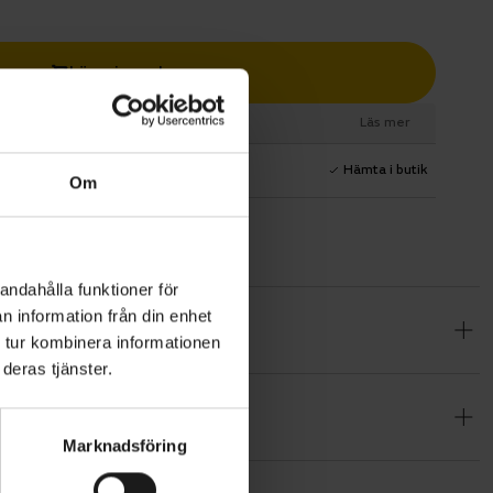
Lägg i varukorg
esurs
Läs mer
1 års fri service
Hämta i butik
Om
andahålla funktioner för
n information från din enhet
 28-31 (6
 tur kombinera informationen
 under
deras tjänster.
Marknadsföring
versalcykel
der. Det här