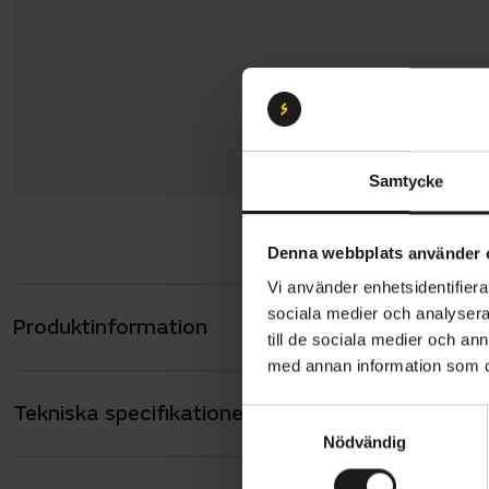
Samtycke
Denna webbplats använder 
Vi använder enhetsidentifierar
sociala medier och analysera 
Produktinformation
Vänligen no
till de sociala medier och a
juli - 2 aug
med annan information som du 
denna perio
Tekniska specifikationer
Allmänt
S
Nödvändig
a
Skeppshult 
ANTAL VÄXLAR
10
m
som är byggd