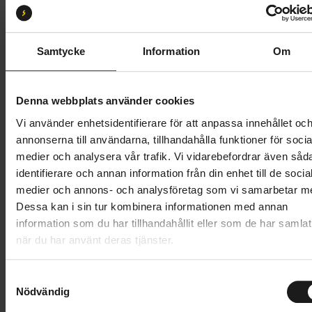
53
58
Butik och hämtningstid
Välj
Samtycke
Information
Om
39 495 kr
Denna webbplats använder cookies
Lägg i varukorg
Vi använder enhetsidentifierare för att anpassa innehållet oc
annonserna till användarna, tillhandahålla funktioner för socia
Betala med Resurs
Läs mer
medier och analysera vår trafik. Vi vidarebefordrar även såd
identifierare och annan information från din enhet till de socia
1 års öppet köp
1 års fri service
medier och annons- och analysföretag som vi samarbetar m
Hämta i butik
Dessa kan i sin tur kombinera informationen med annan
information som du har tillhandahållit eller som de har samlat
när du har använt deras tjänster.
Produktinformation
S
Vänligen notera att produktionen på Skeppshult har
Nödvändig
a
Tekniska specifikationer
stängt under v. 28-31 (6 juli - 2 augusti), vilket
m