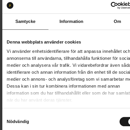
S
M
L
Butik och hämtningstid
Välj
Samtycke
Information
Om
37 995 kr
Denna webbplats använder cookies
Lägg i varukorg
Vi använder enhetsidentifierare för att anpassa innehållet oc
annonserna till användarna, tillhandahålla funktioner för socia
Betala med Resurs
Läs mer
medier och analysera vår trafik. Vi vidarebefordrar även såd
identifierare och annan information från din enhet till de socia
1 års öppet köp
1 års fri service
medier och annons- och analysföretag som vi samarbetar m
Hämta i butik
Dessa kan i sin tur kombinera informationen med annan
information som du har tillhandahållit eller som de har samlat
när du har använt deras tjänster.
Produktinformation
S
Scott Sub Tour 40 är en mångsidig, framdämpad
Nödvändig
a
Tekniska specifikationer
elcykel för vardagen. Oavsett om det gäller pendling
m