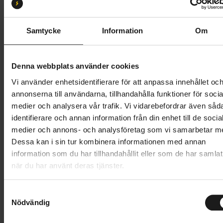
Butik och hämtningstid
Välj
Samtycke
Information
Om
8 995 kr
Denna webbplats använder cookies
Lägg i varukorg
Vi använder enhetsidentifierare för att anpassa innehållet oc
annonserna till användarna, tillhandahålla funktioner för socia
Betala med Resurs
Läs mer
medier och analysera vår trafik. Vi vidarebefordrar även såd
1 års öppet köp
1 års fri service
identifierare och annan information från din enhet till de socia
Hämta i butik
medier och annons- och analysföretag som vi samarbetar m
Dessa kan i sin tur kombinera informationen med annan
information som du har tillhandahållit eller som de har samlat
när du har använt deras tjänster.
Produktinformation
S
Scott Sub Cross 30 är en mångsidig hybridcykel som
Nödvändig
a
Tekniska specifikationer
suddar ut gränsen mellan stadscykel och lättare
m