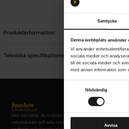
Samtycke
Produktinformation
Styrlagersa
Denna webbplats använder 
kvalitetsla
gaffelrör 
Vi använder enhetsidentifierar
Tekniska specifikationer
Allmänt
sociala medier och analysera 
till de sociala medier och a
VARUMÄRKE
TWS
med annan information som du 
S
Nödvändig
a
m
t
VI KAN CYKLAR.
y
Hos oss hittar du kvalitetscyklar från välkända
c
varumärken och alla cykeltillbehör du behöver för den
k
Avvisa