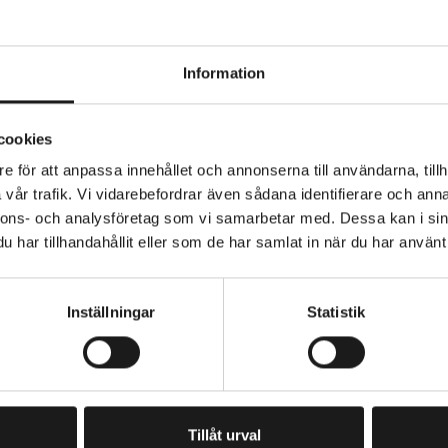
Information
ts Ahead 1 1/8" Svart Tange seiki. 28.6/ 34.0/ 30.0 mm
cookies
gersats med maskinlager. Komplett i svart aluminium. Di
1 1/8" (28.6 mm). Rammått/styrhuvud 34.0mm. Levereras 
e för att anpassa innehållet och annonserna till användarna, tillh
vår trafik. Vi vidarebefordrar även sådana identifierare och anna
nnons- och analysföretag som vi samarbetar med. Dessa kan i sin
har tillhandahållit eller som de har samlat in när du har använt 
Inställningar
Statistik
PRENUMERERA PÅ VÅRT NYHETSBREV
E
M
A
I
Tillåt urval
L