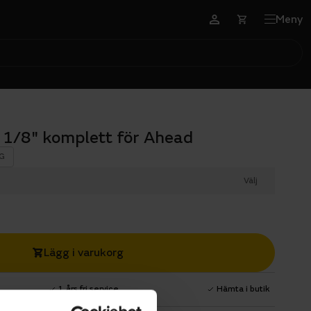
Meny
1 1/8" komplett för Ahead
G
Välj
Lägg i varukorg
1 års fri service
Hämta i butik