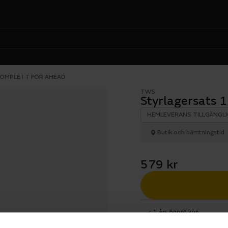
KOMPLETT FÖR AHEAD
TWS
Styrlagersats 
HEMLEVERANS TILLGÄNGLI
Butik och hämtningstid
579 kr
1 års öppet köp