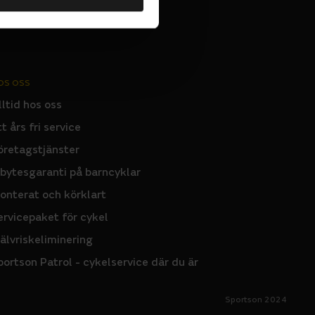
OS OSS
lltid hos oss
tt års fri service
öretagstjänster
nbytesgaranti på barncyklar
onterat och körklart
ervicepaket för cykel
jälvriskeliminering
portson Patrol - cykelservice där du är
Sportson 2024