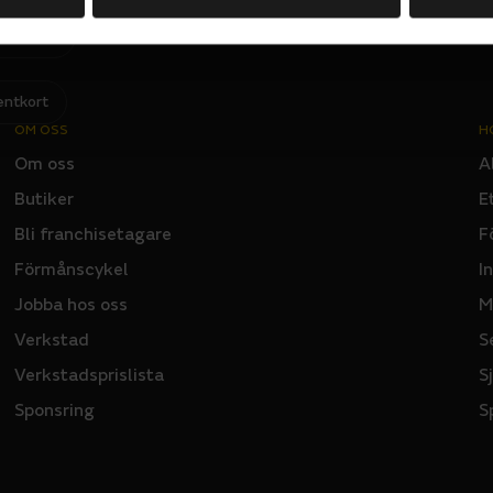
Jag har läst och godkänner Sportsons
integritetspolicy
.
I
N
P
U
T
entkort
OM OSS
H
Om oss
A
Butiker
E
Bli franchisetagare
F
Förmånscykel
I
Jobba hos oss
M
Verkstad
S
Verkstadsprislista
S
Sponsring
S