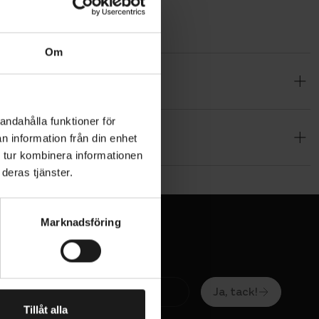
Om
. Japansk
ameter för
i box.
andahålla funktioner för
n information från din enhet
 tur kombinera informationen
deras tjänster.
Marknadsföring
Ja, tack!
Tillåt alla