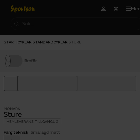
Me
START
CYKLAR
STANDARDCYKLAR
|
|
|
STURE
Jämför
MONARK
Sture
HEMLEVERANS TILLGÄNGLIG
Färg teknisk
Smaragd matt