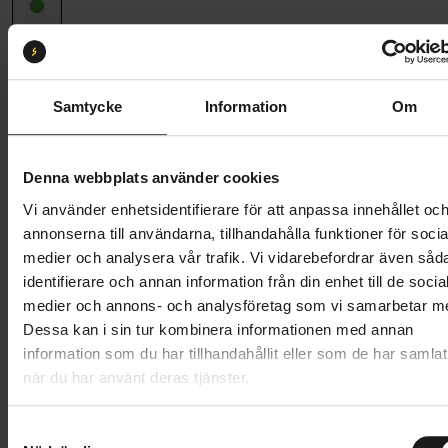
Ramstorlek
53 (165 cm - 185 cm)
53
Samtycke
Information
Om
Butik och hämtningstid
Välj
Denna webbplats använder cookies
10 995 kr
Vi använder enhetsidentifierare för att anpassa innehållet oc
Lägg i varukorg
annonserna till användarna, tillhandahålla funktioner för socia
medier och analysera vår trafik. Vi vidarebefordrar även såd
Betala med Resurs
Läs mer
identifierare och annan information från din enhet till de socia
medier och annons- och analysföretag som vi samarbetar m
1 års öppet köp
1 års fri service
Dessa kan i sin tur kombinera informationen med annan
Hämta i butik
information som du har tillhandahållit eller som de har samlat
när du har använt deras tjänster.
Produktinformation
S