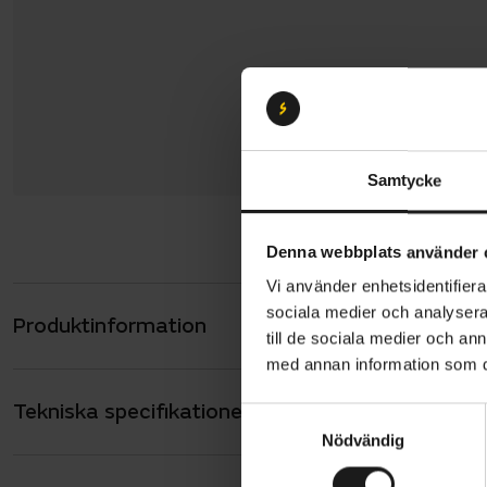
Samtycke
Denna webbplats använder 
Vi använder enhetsidentifierar
sociala medier och analysera 
Produktinformation
Specialized
till de sociala medier och a
fram och 27
med annan information som du 
hantering o
Tekniska specifikationer
Allmänt
manövrerbar
S
Nödvändig
a
känsla. De
ANTAL VÄXLAR
12
m
för stigarna