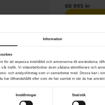
68 995 kr
Betala med R
1 års öppet köp
Information
cookies
e för att anpassa innehållet och annonserna till användarna, tillh
vår trafik. Vi vidarebefordrar även sådana identifierare och anna
 Stumpjumper EVO Elite Alloy har en hjulsetup med 29-t
nnons- och analysföretag som vi samarbetar med. Dessa kan i sin
,5-tumshjul bak. Med en mullet-setup får du all fördelak
har tillhandahållit eller som de har samlat in när du har använt 
ch stadigt grepp från det större hjulet samtidigt som du 
heten i ett mindre bakhjul, vilket resulterar i en kvick oc
Inställningar
Statistik
nna mountainbike känner sig som hemma i bikeparken oc
VARUMÄRKE
Specialized
.