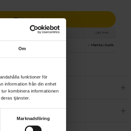
Lägg i varukorg
esurs
Läs mer
1 års fri service
Hämta i butik
Om
andahålla funktioner för
n information från din enhet
umshjul
 tur kombinera informationen
tig
deras tjänster.
har
h lekfull
Marknadsföring
h är redo