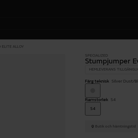
ELITE ALLOY
SPECIALIZED
Stumpjumper Evo
HEMLEVERANS TILLGÄNGLI
Färg teknisk
Silver Dust/B
Ramstorlek
S4
S4
Butik och hämtningstid