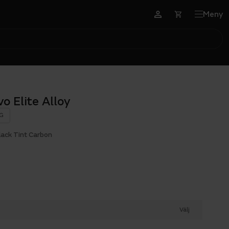
Meny
 Elite Alloy
G
lack Tint Carbon
Välj