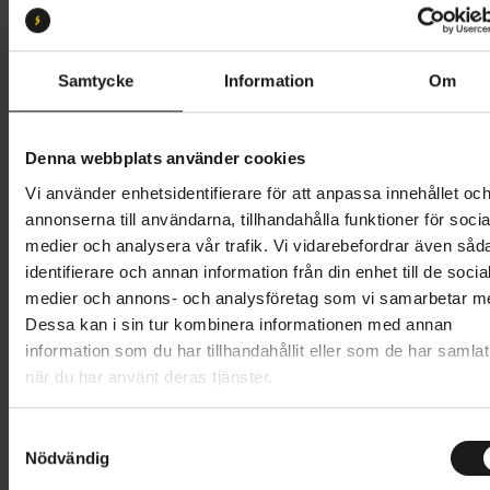
S2
S3
S4
S5
Butik och hämtningstid
Välj
Samtycke
Information
Om
83 995 kr
Denna webbplats använder cookies
Lägg i varukorg
Vi använder enhetsidentifierare för att anpassa innehållet oc
annonserna till användarna, tillhandahålla funktioner för socia
Betala med Resurs
Läs mer
medier och analysera vår trafik. Vi vidarebefordrar även såd
identifierare och annan information från din enhet till de socia
1 års öppet köp
1 års fri service
medier och annons- och analysföretag som vi samarbetar m
Hämta i butik
Dessa kan i sin tur kombinera informationen med annan
information som du har tillhandahållit eller som de har samlat
när du har använt deras tjänster.
Produktinformation
S
Specialized Stumpjumper 15 är en trail-
Nödvändig
a
Tekniska specifikationer
mountainbike med samma kontroll, lekfullhet och
m